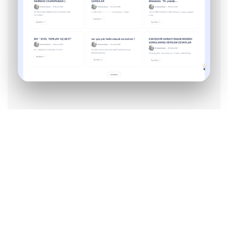
© 2024 Kodla Software, All Rights Reserved.
Digital Agency
Web Tasarım Süreçlerimiz
CodeIgniter
Create a platform with the best and coolest quality
from us.