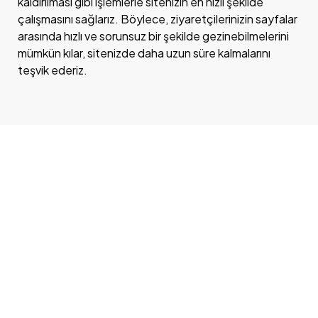
kaldırılması gibi işlemlerle sitenizin en hızlı şekilde
çalışmasını sağlarız. Böylece, ziyaretçilerinizin sayfalar
arasında hızlı ve sorunsuz bir şekilde gezinebilmelerini
mümkün kılar, sitenizde daha uzun süre kalmalarını
teşvik ederiz.
Got a
PROJECT
IN MIND?
İletişime Geç