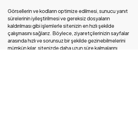
Görsellerin ve kodların optimize edilmesi, sunucu yanıt
sürelerinin iyileştirilmesi ve gereksiz dosyaların
kaldırılması gibi işlemlerle sitenizin en hızlı şekilde
© 2024 Kodla Software, All Rights Reserved.
çalışmasını sağlarız. Böylece, ziyaretçilerinizin sayfalar
Digital Agency
arasında hızlı ve sorunsuz bir şekilde gezinebilmelerini
mümkün kılar, sitenizde daha uzun süre kalmalarını
teşvik ederiz.