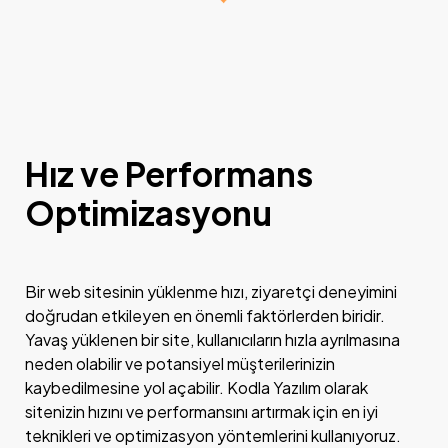
Hız ve Performans
Optimizasyonu
Got a
PROJECT
Bir web sitesinin yüklenme hızı, ziyaretçi deneyimini
IN MIND?
doğrudan etkileyen en önemli faktörlerden biridir.
Yavaş yüklenen bir site, kullanıcıların hızla ayrılmasına
neden olabilir ve potansiyel müşterilerinizin
İletişime Geç
kaybedilmesine yol açabilir. Kodla Yazılım olarak
sitenizin hızını ve performansını artırmak için en iyi
teknikleri ve optimizasyon yöntemlerini kullanıyoruz.