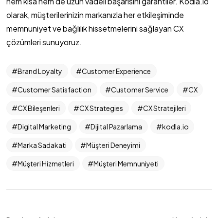
hem kısa hem de uzun vadeli başarısını garantiler. Kodla.io
olarak, müşterilerinizin markanızla her etkileşiminde
memnuniyet ve bağlılık hissetmelerini sağlayan CX
çözümleri sunuyoruz.
Brand Loyalty
Customer Experience
Customer Satisfaction
Customer Service
CX
CX Bileşenleri
CX Strategies
CX Stratejileri
Digital Marketing
Dijital Pazarlama
kodla.io
Marka Sadakati
Müşteri Deneyimi
Müşteri Hizmetleri
Müşteri Memnuniyeti