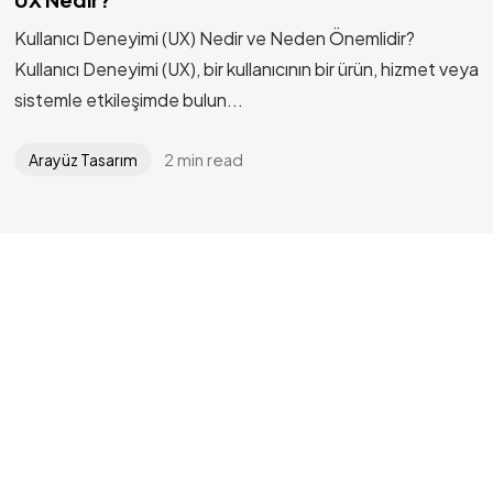
Kullanıcı Deneyimi (UX) Nedir ve Neden Önemlidir?
Got a
PROJECT
Kullanıcı Deneyimi (UX), bir kullanıcının bir ürün, hizmet veya
sistemle etkileşimde bulun...
IN MIND?
2 min read
Arayüz Tasarım
İletişime Geç
© 2024 Kodla Software, All Rights Reserved.
Digital Agency