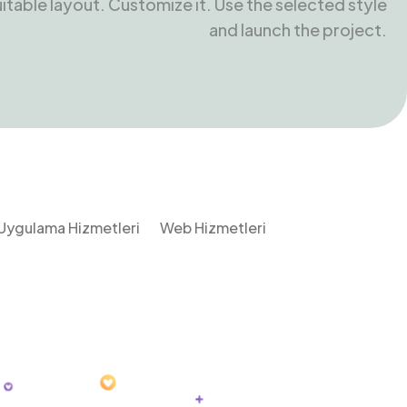
uitable layout. Customize it. Use the selected style
and launch the project.
Uygulama Hizmetleri
Web Hizmetleri